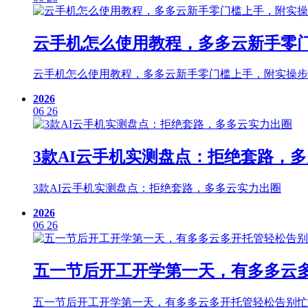
云手机怎么使用教程，多多云新手零
云手机怎么使用教程，多多云新手零门槛上手，附实操步
2026
06
26
3款AI云手机实测盘点：拒绝套路，
3款AI云手机实测盘点：拒绝套路，多多云实力出圈
2026
06
26
五一节后开工开学第一天，有多多云
五一节后开工开学第一天，有多多云多开托管轻松告别忙