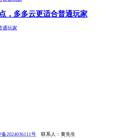
盘点，多多云更适合普通玩家
普通玩家
P备2024036111号
联系人：黄先生