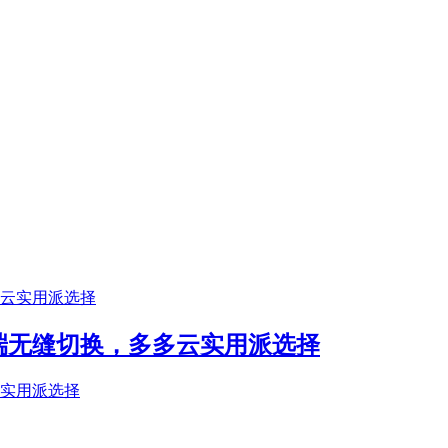
端无缝切换，多多云实用派选择
实用派选择