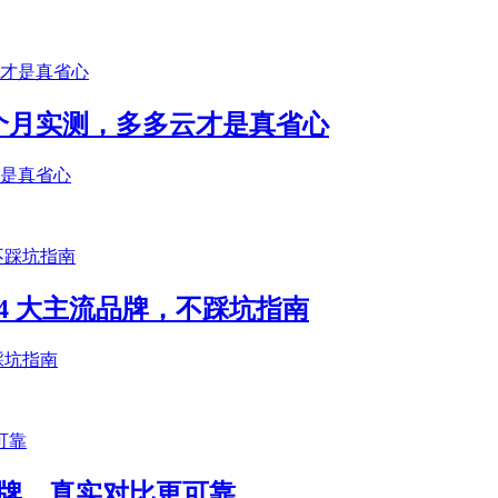
 个月实测，多多云才是真省心
才是真省心
 4 大主流品牌，不踩坑指南
踩坑指南
品牌，真实对比更可靠