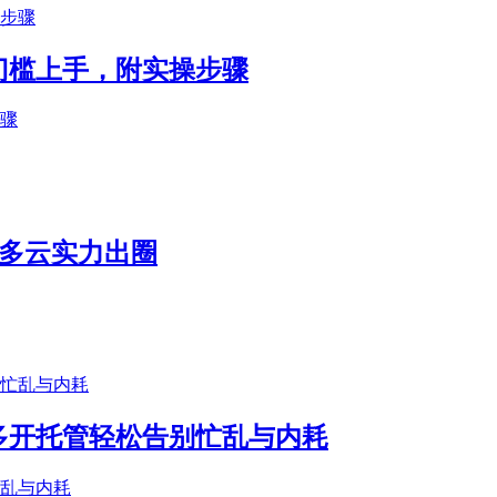
门槛上手，附实操步骤
骤
多多云实力出圈
多开托管轻松告别忙乱与内耗
乱与内耗