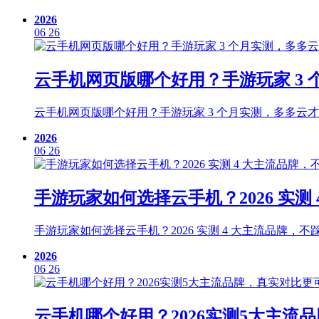
2026
06
26
云手机网页版哪个好用？手游玩家 3
云手机网页版哪个好用？手游玩家 3 个月实测，多多云
2026
06
26
手游玩家如何选择云手机？2026 实测
手游玩家如何选择云手机？2026 实测 4 大主流品牌，不
2026
06
26
云手机哪个好用？2026实测5大主流